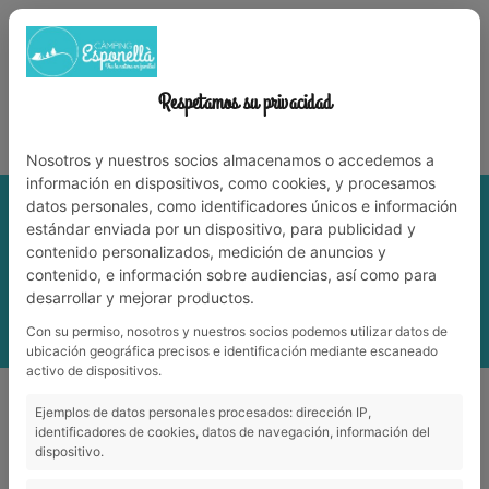
972 59 70 74
info@campingesponella.com
ES
EN
CA
FR
NL
WERK MET ONS
Respetamos su privacidad
Leve de natuur met familie!
Nosotros y nuestros socios almacenamos o accedemos a
información en dispositivos, como cookies, y procesamos
datos personales, como identificadores únicos e información
estándar enviada por un dispositivo, para publicidad y
contenido personalizados, medición de anuncios y
contenido, e información sobre audiencias, así como para
desarrollar y mejorar productos.
Con su permiso, nosotros y nuestros socios podemos utilizar datos de
ubicación geográfica precisos e identificación mediante escaneado
activo de dispositivos.
Ejemplos de datos personales procesados: dirección IP,
Offertes en notities
identificadores de cookies, datos de navegación, información del
dispositivo.