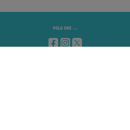
VOLG ONS
BEZOEK ONS
Carretera de Banyoles a Figueres, km 8
17832 ESPONELLÀ (Girona)
NEEM CONTACT MET ONS OP
972 59 70 74
info@campingesponella.com
GEBRUIK VAN COOKIES
WETTIG ADVIES
ANNULERING PROTOCOL