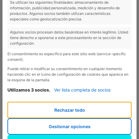
Se utilizan las siguientes finalidades: almacenamiento de
información, publicidad personalizada, medición y desarrollo de
productos. Algunos socios también utilizan características
especiales como geolocalización precisa.
Algunos socios procesan datos basándose en interés legítimo. Usted
tiene derecho a oponerse a este procesamiento en la sección de
configuración.
El consentimiento es específico para este sitio web (service-specific
consent).
Puede retirar o modificar su consentimiento en cualquier momento
haciendo clic en el icono de configuración de cookies que aparece en
la esquina de la pantalla.
Utilizamos 3 socios.
Ver lista completa de socios
Rechazar todo
30/07/2026
10 lugares imprescindibles para descubrir en tu estancia
Gestionar opciones
¡Y cerca de Esponellà!