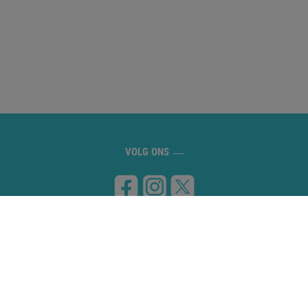
VOLG ONS
BEZOEK ONS
Carretera de Banyoles a Figueres, km 8
17832 ESPONELLÀ (Girona)
NEEM CONTACT MET ONS OP