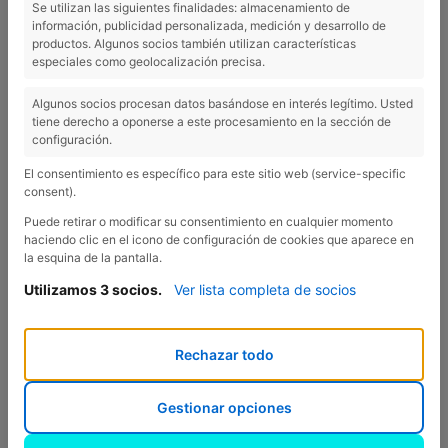
Se utilizan las siguientes finalidades: almacenamiento de
información, publicidad personalizada, medición y desarrollo de
productos. Algunos socios también utilizan características
especiales como geolocalización precisa.
Algunos socios procesan datos basándose en interés legítimo. Usted
tiene derecho a oponerse a este procesamiento en la sección de
configuración.
El consentimiento es específico para este sitio web (service-specific
consent).
Puede retirar o modificar su consentimiento en cualquier momento
haciendo clic en el icono de configuración de cookies que aparece en
la esquina de la pantalla.
Utilizamos 3 socios.
Ver lista completa de socios
Rechazar todo
El estallido de la primavera siempre es digno de ver en
Gestionar opciones
cualquier sitio, pero hay un rincón de Catalunya que