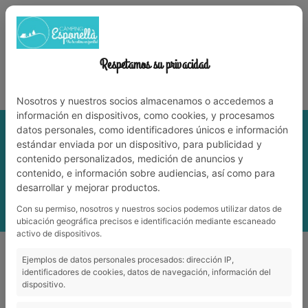
972 59 70 74
info@campingesponella.com
ES
EN
CA
FR
NL
WERK MET ONS
Respetamos su privacidad
Leve de natuur met familie!
Nosotros y nuestros socios almacenamos o accedemos a
información en dispositivos, como cookies, y procesamos
datos personales, como identificadores únicos e información
estándar enviada por un dispositivo, para publicidad y
contenido personalizados, medición de anuncios y
contenido, e información sobre audiencias, así como para
desarrollar y mejorar productos.
Con su permiso, nosotros y nuestros socios podemos utilizar datos de
ubicación geográfica precisos e identificación mediante escaneado
activo de dispositivos.
Ofertas de medias temporadas 2026 – Primavera
Ejemplos de datos personales procesados: dirección IP,
Ofertas de medias temporadas 2026 –
identificadores de cookies, datos de navegación, información del
dispositivo.
Primavera