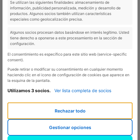
Se utilizan las siguientes finalidades: almacenamiento de
información, publicidad personalizada, medición y desarrollo de
Castellfollit de la Roca
productos. Algunos socios también utilizan características
especiales como geolocalización precisa.
Algunos socios procesan datos basándose en interés legítimo. Usted
tiene derecho a oponerse a este procesamiento en la sección de
configuración.
30 minuten - Castellfollit de la Roca:
Een fascinerend dorp
met zijn exelente gebouwen boven op de naakte rotsen. Dicht
El consentimiento es específico para este sitio web (service-specific
bij de Garrotxa vertoont het speciale schoonheid en is het
consent).
bezoek meer dan waard. En vele fotos!
Puede retirar o modificar su consentimiento en cualquier momento
haciendo clic en el icono de configuración de cookies que aparece en
la esquina de la pantalla.
MEER INFORMATIE
Utilizamos 3 socios.
Ver lista completa de socios
Rechazar todo
Previous
Nex
Gestionar opciones