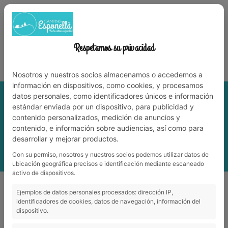
972 59 70 74
info@campingesponella.com
ES
EN
CA
FR
NL
WERK MET ONS
Respetamos su privacidad
Leve de natuur met familie!
Nosotros y nuestros socios almacenamos o accedemos a
información en dispositivos, como cookies, y procesamos
datos personales, como identificadores únicos e información
estándar enviada por un dispositivo, para publicidad y
contenido personalizados, medición de anuncios y
contenido, e información sobre audiencias, así como para
desarrollar y mejorar productos.
Con su permiso, nosotros y nuestros socios podemos utilizar datos de
ubicación geográfica precisos e identificación mediante escaneado
activo de dispositivos.
Cultuur
_
Castellfollit de la Roca
Ejemplos de datos personales procesados: dirección IP,
identificadores de cookies, datos de navegación, información del
dispositivo.