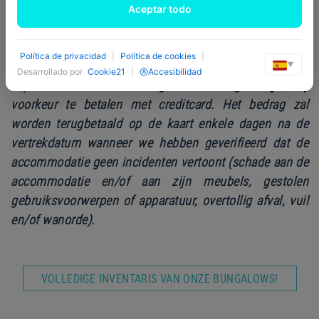
Aceptar todo
*Vraag ons naar de speciale korting die wij aanbieden
voor een verblijf van +7 dagen in een bungalow
.
Política de privacidad
|
Política de cookies
|
**Bij het boeken van een bungalow op Camping
▼
Desarrollado por
Cookie21
|
Accesibilidad
Esponellà wordt een borg van €30 gevraagd, bij
voorkeur te betalen met creditcard. Het bedrag zal
worden terugbetaald op de kaart enkele dagen na de
vertrekdatum wanneer we hebben geverifieerd dat de
accommodatie geen incidenten vertoont (schade aan de
accommodatie en/of aan zijn meubels, gestolen
gebruiksvoorwerpen of apparatuur, overtollig afval, vuil
en/of wanorde).
VOLLEDIGE INVENTARIS VAN ONZE BUNGALOWS!