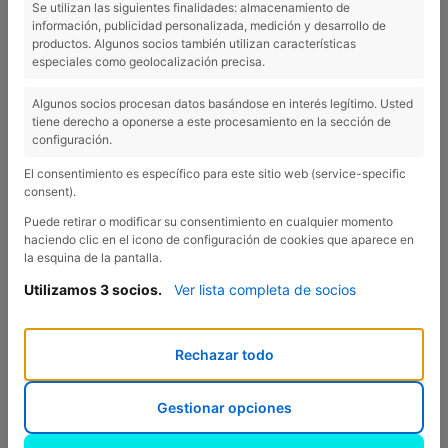
Se utilizan las siguientes finalidades: almacenamiento de
información, publicidad personalizada, medición y desarrollo de
productos. Algunos socios también utilizan características
especiales como geolocalización precisa.
Met logeermogelijkheid voor 2 tot 9 personen dekken de
bungalows van Camping Esponellà alle noden van de
Algunos socios procesan datos basándose en interés legítimo. Usted
gebruikers. We hebben bungalows met uitzicht op de
tiene derecho a oponerse a este procesamiento en la sección de
configuración.
Fluvià, die het mogelijk maken om te genieten van de
aanwezigheid van uw troeteldier.
El consentimiento es específico para este sitio web (service-specific
consent).
Alle bungalows hebben verwarming, airco en warm
Puede retirar o modificar su consentimiento en cualquier momento
water. Ze hebben ook een bad met douche, keuken-
haciendo clic en el icono de configuración de cookies que aparece en
la esquina de la pantalla.
eetkamer met keukenmateriaal en TV. De slaapkamers
Utilizamos 3 socios.
Ver lista completa de socios
hebben beddengoed, dekens en kussens. Buiten is er
parking en een overdekt terras met een tafel en
tuinstoelen.
Rechazar todo
Als het nodig is kunnen ze ook een kinderbedje of een
Gestionar opciones
kinderstoel leveren, mits reservatie. Handdoeken zijn te
huur voor € 2,5.