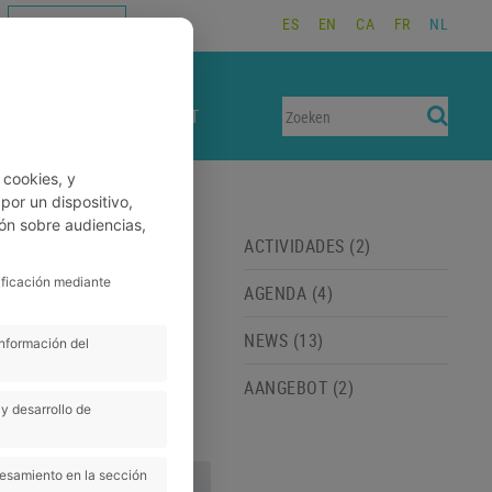
ES
EN
CA
FR
NL
WERK MET ONS
RESERVEREN
CONTACT
 cookies, y
or un dispositivo,
ón sobre audiencias,
ambiente
ACTIVIDADES (2)
ificación mediante
AGENDA (4)
NEWS (13)
información del
AANGEBOT (2)
y desarrollo de
cesamiento en la sección