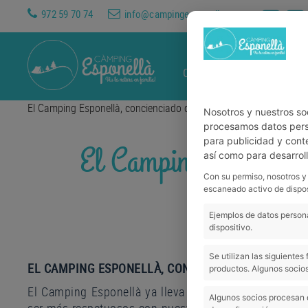
972 59 70 74
info@campingesponella.com
CAMPING
LOGIES
AKT
El Camping Esponellà, concienciado con el medio ambiente
Nosotros y nuestros so
procesamos datos perso
para publicidad y cont
El Camping Esponellà
así como para desarrol
Con su permiso, nosotros y
escaneado activo de dispos
Ejemplos de datos persona
dispositivo.
Se utilizan las siguiente
EL CAMPING ESPONELLÀ, CONCIENCIADO CON EL M
productos. Algunos socios
El Camping Esponellà ya lleva tiempo cuidando del 
Algunos socios procesan 