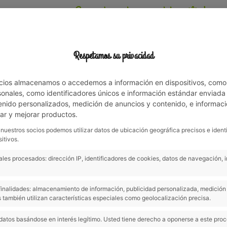
Leve de natuur met familie!
IVITEITEN
NATUURLIJKE OMGEVING
OFFERTES EN NOTITIES
Respetamos su privacidad
cios almacenamos o accedemos a información en dispositivos, como
nales, como identificadores únicos e información estándar enviada p
enido personalizados, medición de anuncios y contenido, e informaci
, concienciado con el medio 
lar y mejorar productos.
 nuestros socios podemos utilizar datos de ubicación geográfica precisos e ident
itivos.
les procesados: dirección IP, identificadores de cookies, datos de navegación, 
s finalidades: almacenamiento de información, publicidad personalizada, medición 
EDIO AMBIENTE
 también utilizan características especiales como geolocalización precisa.
medio ambiente y velando por
datos basándose en interés legítimo. Usted tiene derecho a oponerse a este pro