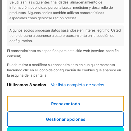
Se utilizan las siguientes finalidades: almacenamiento de
información, publicidad personalizada, medición y desarrollo de
De zwembaden
productos. Algunos socios también utilizan características
especiales como geolocalización precisa.
Algunos socios procesan datos basándose en interés legítimo. Usted
tiene derecho a oponerse a este procesamiento en la sección de
De zwembaden van de camping sijn de favorieten van
configuración.
het familiaal toerisme. Twee verwarmde zwembaden –
El consentimiento es específico para este sitio web (service-specific
één voor kinderen en het andere voor iedereen – zijn
consent).
een welkomstgeschenk gedurende het hele jaar (worden
Puede retirar o modificar su consentimiento en cualquier momento
alleen in de winter verwarmd), zoals ook het grote
haciendo clic en el icono de configuración de cookies que aparece en
la esquina de la pantalla.
openluchtbad om zich te verfrissen gedurende de
Utilizamos 3 socios.
Ver lista completa de socios
zomer.
Rechazar todo
*Voor meer informatie over de open dagen van het
buitenzwembad kunt u terecht bij de receptie.
Gestionar opciones