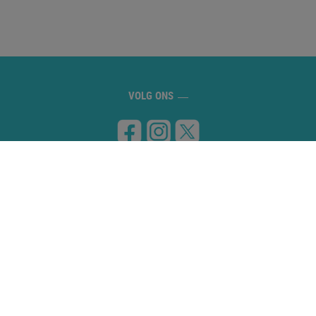
VOLG ONS
BEZOEK ONS
Carretera de Banyoles a Figueres, km 8
17832 ESPONELLÀ (Girona)
NEEM CONTACT MET ONS OP
972 59 70 74
info@campingesponella.com