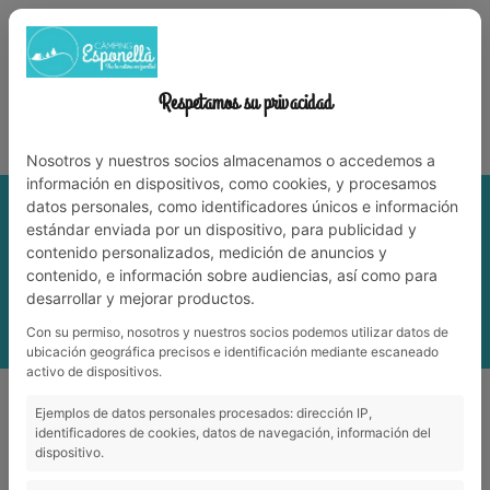
972 59 70 74
info@campingesponella.com
ES
EN
CA
FR
NL
WERK MET ONS
Respetamos su privacidad
Leve de natuur met familie!
Nosotros y nuestros socios almacenamos o accedemos a
información en dispositivos, como cookies, y procesamos
datos personales, como identificadores únicos e información
estándar enviada por un dispositivo, para publicidad y
contenido personalizados, medición de anuncios y
contenido, e información sobre audiencias, así como para
desarrollar y mejorar productos.
Con su permiso, nosotros y nuestros socios podemos utilizar datos de
ubicación geográfica precisos e identificación mediante escaneado
activo de dispositivos.
DE ZWEMBADEN
Ejemplos de datos personales procesados: dirección IP,
identificadores de cookies, datos de navegación, información del
dispositivo.