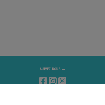
SUIVEZ-NOUS
VISITEZ-NOUS
Carretera de Banyoles a Figueres, km 8