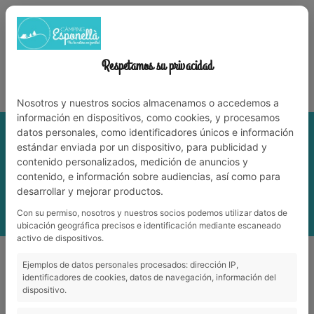
972 59 70 74
info@campingesponella.com
ES
EN
CA
FR
NL
TRAVAILLEZ AVEC NOUS
Respetamos su privacidad
Vit la nature en famille!
Nosotros y nuestros socios almacenamos o accedemos a
información en dispositivos, como cookies, y procesamos
datos personales, como identificadores únicos e información
estándar enviada por un dispositivo, para publicidad y
contenido personalizados, medición de anuncios y
contenido, e información sobre audiencias, así como para
desarrollar y mejorar productos.
Con su permiso, nosotros y nuestros socios podemos utilizar datos de
MENU
ubicación geográfica precisos e identificación mediante escaneado
activo de dispositivos.
BLOCS SANITAIRES
Ejemplos de datos personales procesados: dirección IP,
identificadores de cookies, datos de navegación, información del
dispositivo.