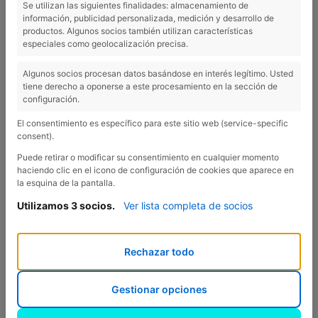
Se utilizan las siguientes finalidades: almacenamiento de
información, publicidad personalizada, medición y desarrollo de
Blocs sanitaires
productos. Algunos socios también utilizan características
especiales como geolocalización precisa.
Algunos socios procesan datos basándose en interés legítimo. Usted
tiene derecho a oponerse a este procesamiento en la sección de
Au Camping Esponellà, nous disposons bien sûr de
configuración.
blocs sanitaires. Nous en avons récemment rénové un
El consentimiento es específico para este sitio web (service-specific
et l’avons adapté sur plusieurs aspects pour le rendre
consent).
plus accessible à tous les publics.
Puede retirar o modificar su consentimiento en cualquier momento
haciendo clic en el icono de configuración de cookies que aparece en
Toilettes pour hommes et femmes
. Celles de
la esquina de la pantalla.
toujours, modernisées et adaptées aux besoins de
Utilizamos 3 socios.
Ver lista completa de socios
nos campeurs : avec WC, lavabos, douches...
Toilette familiale.
Nous en avons profité pour installer
également une toilette familiale. Toute la famille peut
Rechazar todo
y entrer tranquillement, ou les pères avec leurs filles /
les mères avec leurs fils ; il y a une baignoire pour
Gestionar opciones
bébés, des lavabos, une douche...