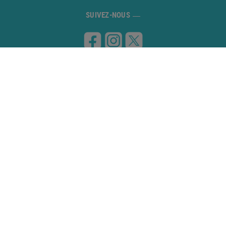
SUIVEZ-NOUS
VISITEZ-NOUS
Carretera de Banyoles a Figueres, km 8
17832 ESPONELLÀ (Girona)
CONTACTEZ-NOUS
972 59 70 74
info@campingesponella.com
POLITIQUE DE COOKIE
PRÉAVIS LEGAL
PROTOCOLE D'ANNULATION
REGLAMENTO DE LA PISCINA
POLITIQUE DE CONFIDENTIALITÉ