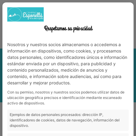
972 59 70 74
info@campingesponella.com
ES
EN
CA
FR
NL
TRAVAILLEZ AVEC NOUS
Respetamos su privacidad
Vit la nature en famille!
Nosotros y nuestros socios almacenamos o accedemos a
información en dispositivos, como cookies, y procesamos
datos personales, como identificadores únicos e información
estándar enviada por un dispositivo, para publicidad y
contenido personalizados, medición de anuncios y
contenido, e información sobre audiencias, así como para
desarrollar y mejorar productos.
Con su permiso, nosotros y nuestros socios podemos utilizar datos de
MENU
ubicación geográfica precisos e identificación mediante escaneado
activo de dispositivos.
Routes autour du camping
Ejemplos de datos personales procesados: dirección IP,
identificadores de cookies, datos de navegación, información del
dispositivo.
Routes autour du camping