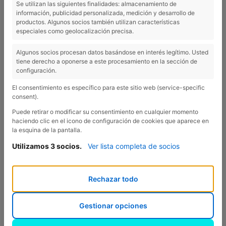
Se utilizan las siguientes finalidades: almacenamiento de
información, publicidad personalizada, medición y desarrollo de
productos. Algunos socios también utilizan características
especiales como geolocalización precisa.
L'environnement naturel du Camping Esponellà est l'une
des valeurs et attractions touristiques les plus
Algunos socios procesan datos basándose en interés legítimo. Usted
importantes. Le nombre d'itinéraires à pied et à vélo –
tiene derecho a oponerse a este procesamiento en la sección de
configuración.
ou même à cheval!– que l'on peut faire autour de cela
signifie que, près d'Esponellà, toutes les familles qui
El consentimiento es específico para este sitio web (service-specific
consent).
ont passé des années ici, ont leur coin préféré.
Puede retirar o modificar su consentimiento en cualquier momento
haciendo clic en el icono de configuración de cookies que aparece en
la esquina de la pantalla.
Utilizamos 3 socios.
Ver lista completa de socios
Rechazar todo
Gestionar opciones