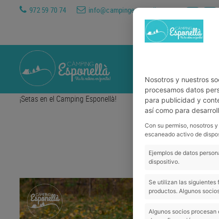
972 59 70 74
info@campingesponella.com
CAMPING
ALOJAMIE
Nosotros y nuestros so
procesamos datos perso
¡Setas en el Camping Esponellà!
para publicidad y cont
así como para desarrol
¡Setas e
Con su permiso, nosotros y
escaneado activo de dispos
Ejemplos de datos persona
dispositivo.
Se utilizan las siguiente
productos. Algunos socios
Algunos socios procesan 