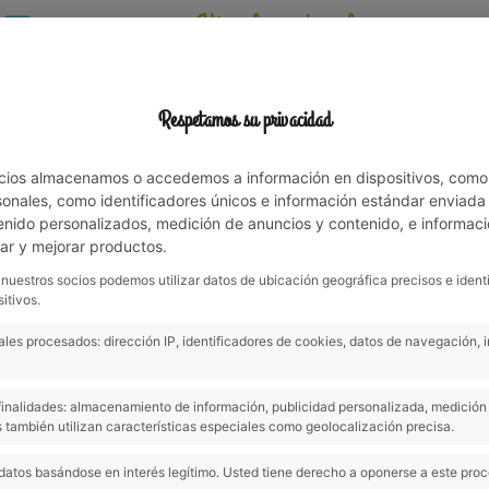
¡Vive la naturaleza en
familia!
Respetamos su privacidad
NTO
ACTIVIDADES
ENTORNO
OFERTAS Y NOTICIAS
cios almacenamos o accedemos a información en dispositivos, como
nales, como identificadores únicos e información estándar enviada p
enido personalizados, medición de anuncios y contenido, e informaci
lar y mejorar productos.
n el Camping Esponellà!
 nuestros socios podemos utilizar datos de ubicación geográfica precisos e ident
itivos.
les procesados: dirección IP, identificadores de cookies, datos de navegación, 
El otoño en el Pla de l’Estany es una época
s finalidades: almacenamiento de información, publicidad personalizada, medición 
 también utilizan características especiales como geolocalización precisa.
la naturaleza y descubrir las setas que cr
del Camping Esponellà, los bosques se v
datos basándose en interés legítimo. Usted tiene derecho a oponerse a este pro