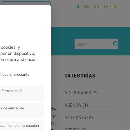
ES
EN
CA
FR
NL
TRABAJA CON NOSOTROS
RESERVAS
CONTACTO
 cookies, y
or un dispositivo,
ón sobre audiencias,
CATEGORÍAS
ificación mediante
información del
ACTIVIDADES (2)
AGENDA (4)
 especial para disfrutar de
y desarrollo de
ecen en la zona. Alrededor
NOTICIAS (13)
isten de colores cálidos,
cesamiento en la sección