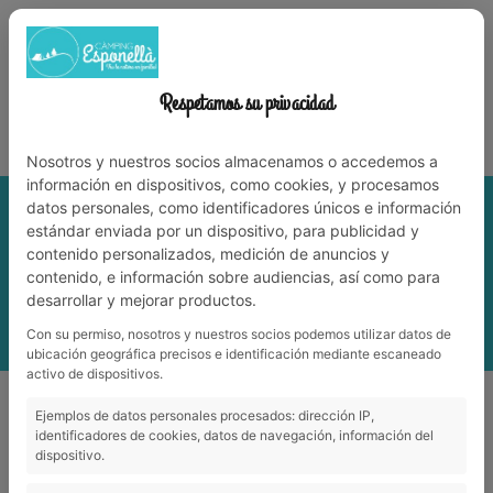
972 59 70 74
info@campingesponella.com
ES
EN
CA
FR
NL
TRABAJA CON NOSOTROS
Respetamos su privacidad
¡Vive la naturaleza en familia!
Nosotros y nuestros socios almacenamos o accedemos a
información en dispositivos, como cookies, y procesamos
datos personales, como identificadores únicos e información
estándar enviada por un dispositivo, para publicidad y
contenido personalizados, medición de anuncios y
contenido, e información sobre audiencias, así como para
desarrollar y mejorar productos.
Con su permiso, nosotros y nuestros socios podemos utilizar datos de
MENÚ
ubicación geográfica precisos e identificación mediante escaneado
activo de dispositivos.
Ejemplos de datos personales procesados: dirección IP,
Reservas
identificadores de cookies, datos de navegación, información del
dispositivo.