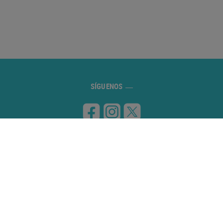
SÍGUENOS
VISITANOS
Carretera de Banyoles a Figueres, km 8
17832 ESPONELLÀ (Girona)
CONTÁCTANOS
972 59 70 74