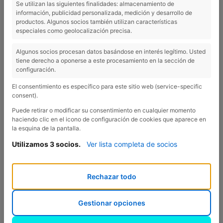
Se utilizan las siguientes finalidades: almacenamiento de
información, publicidad personalizada, medición y desarrollo de
Dolça Abella
productos. Algunos socios también utilizan características
especiales como geolocalización precisa.
Algunos socios procesan datos basándose en interés legítimo. Usted
tiene derecho a oponerse a este procesamiento en la sección de
configuración.
Dolça
Abella
son una pequeña empresa apícola familiar
formada por
Sergi
y Laura, una pareja que convive con las
El consentimiento es específico para este sitio web (service-specific
abejas. La explotación apícola se encuentra en Crespià
consent).
(Girona), donde tienen el obrador, la tienda y realizan la cría
Puede retirar o modificar su consentimiento en cualquier momento
de abejas. Son productores de miel y otros productos de las
haciendo clic en el icono de configuración de cookies que aparece en
la esquina de la pantalla.
abejas, cuidan de unas 300 colmenas realizando un manejo
integrado y sostenible.
Utilizamos 3 socios.
Ver lista completa de socios
Sus colmenares se encuentran en el litoral y en las montañas
del norte de Cataluña. Realizan la trashumancia desde los
Rechazar todo
lugares de la invernada a otros puntos en verano. De la
Costa Brava al Pirineo. ¡Del mar a la montaña!
Gestionar opciones
https://www.dolcaabella.com/