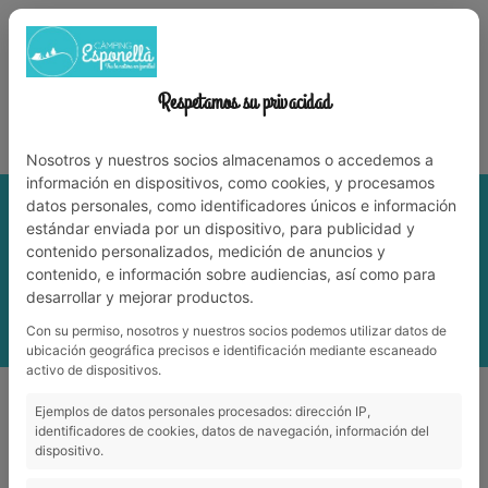
972 59 70 74
info@campingesponella.com
ES
EN
CA
FR
NL
TRABAJA CON NOSOTROS
Respetamos su privacidad
¡Vive la naturaleza en familia!
Nosotros y nuestros socios almacenamos o accedemos a
información en dispositivos, como cookies, y procesamos
datos personales, como identificadores únicos e información
estándar enviada por un dispositivo, para publicidad y
contenido personalizados, medición de anuncios y
contenido, e información sobre audiencias, así como para
desarrollar y mejorar productos.
Con su permiso, nosotros y nuestros socios podemos utilizar datos de
MENÚ
ubicación geográfica precisos e identificación mediante escaneado
activo de dispositivos.
Ejemplos de datos personales procesados: dirección IP,
NOTICIAS
identificadores de cookies, datos de navegación, información del
dispositivo.