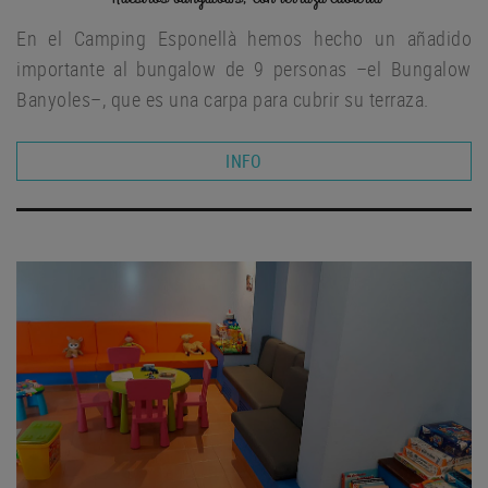
En el Camping Esponellà hemos hecho un añadido
importante al bungalow de 9 personas –el Bungalow
Banyoles–, que es una carpa para cubrir su terraza.
INFO