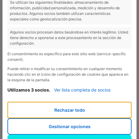
Se utilizan las siguientes finalidades: almacenamiento de
información, publicidad personalizada, medición y desarrollo de
productos. Algunos socios también utilizan características
especiales como geolocalización precisa.
Algunos socios procesan datos basándose en interés legítimo. Usted
tiene derecho a oponerse a este procesamiento en la sección de
configuración.
El consentimiento es específico para este sitio web (service-specific
consent).
Puede retirar o modificar su consentimiento en cualquier momento
haciendo clic en el icono de configuración de cookies que aparece en
la esquina de la pantalla.
Utilizamos 3 socios.
Ver lista completa de socios
07/06/2018
¡El agua es vida!
Rechazar todo
¡Las lluvias recientes han traído novedades interesantes
Gestionar opciones
cerca de Esponellà!