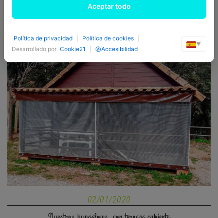
Aceptar todo
INFO
Política de privacidad
|
Política de cookies
|
▼
Desarrollado por
Cookie21
|
Accesibilidad
02/01/2020
Nuestros bungalows, con terraza cubierta