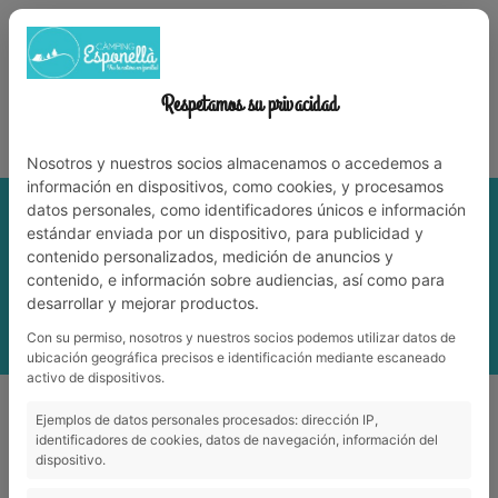
972 59 70 74
info@campingesponella.com
ES
EN
CA
FR
NL
WORK WITH US
Respetamos su privacidad
Experience nature among family!
Nosotros y nuestros socios almacenamos o accedemos a
información en dispositivos, como cookies, y procesamos
datos personales, como identificadores únicos e información
estándar enviada por un dispositivo, para publicidad y
contenido personalizados, medición de anuncios y
contenido, e información sobre audiencias, así como para
desarrollar y mejorar productos.
Con su permiso, nosotros y nuestros socios podemos utilizar datos de
MENU
ubicación geográfica precisos e identificación mediante escaneado
activo de dispositivos.
Culture
_
Olot
Ejemplos de datos personales procesados: dirección IP,
identificadores de cookies, datos de navegación, información del
dispositivo.