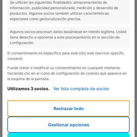
Se utilizan las siguientes finalidades: almacenamiento de
información, publicidad personalizada, medición y desarrollo de
Olot
productos. Algunos socios también utilizan características
especiales como geolocalización precisa.
Algunos socios procesan datos basándose en interés legítimo. Usted
tiene derecho a oponerse a este procesamiento en la sección de
configuración.
35 minutes - Olot:
The capital of the Garrotxa region is an
important stop for cultural tourism because of its museums
El consentimiento es específico para este sitio web (service-specific
(the Museu dels Sants or the Museu de la Garrotxa) walks
consent).
like the
Modernisme
trail, the outstanding volcanic
Puede retirar o modificar su consentimiento en cualquier momento
gastronomy of the area... And much more!
haciendo clic en el icono de configuración de cookies que aparece en
la esquina de la pantalla.
Utilizamos 3 socios.
Ver lista completa de socios
MORE INFORMATION
Rechazar todo
Previous
Nex
Gestionar opciones