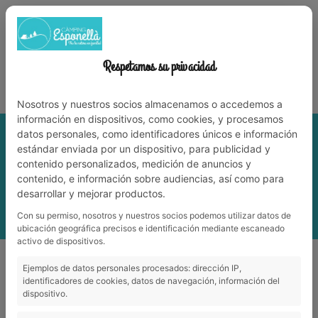
972 59 70 74
info@campingesponella.com
ES
EN
CA
FR
NL
TREBALLA AMB NOSALTRES
Respetamos su privacidad
Viu la natura en família!
Nosotros y nuestros socios almacenamos o accedemos a
información en dispositivos, como cookies, y procesamos
datos personales, como identificadores únicos e información
estándar enviada por un dispositivo, para publicidad y
contenido personalizados, medición de anuncios y
contenido, e información sobre audiencias, así como para
desarrollar y mejorar productos.
Con su permiso, nosotros y nuestros socios podemos utilizar datos de
MENÚ
ubicación geográfica precisos e identificación mediante escaneado
activo de dispositivos.
Tenim nou espai per a la mainada!
Ejemplos de datos personales procesados: dirección IP,
Tenim nou espai per a la mainada!
identificadores de cookies, datos de navegación, información del
dispositivo.