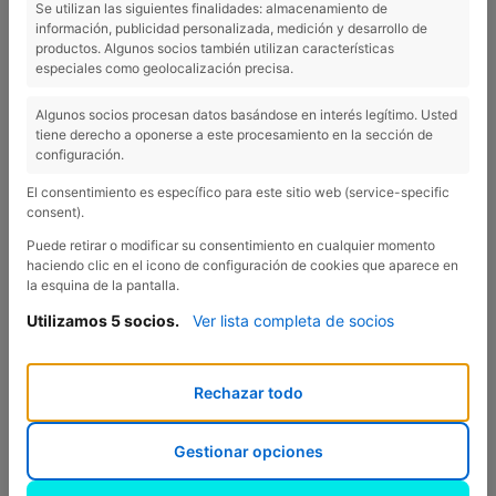
Se utilizan las siguientes finalidades: almacenamiento de
información, publicidad personalizada, medición y desarrollo de
productos. Algunos socios también utilizan características
especiales como geolocalización precisa.
Algunos socios procesan datos basándose en interés legítimo. Usted
tiene derecho a oponerse a este procesamiento en la sección de
configuración.
TENIM NOU ESPAI PER A LA
El consentimiento es específico para este sitio web (service-specific
MAINADA!
consent).
Al Càmping Esponellà som un
Puede retirar o modificar su consentimiento en cualquier momento
càmping que, per sobre de tot,
haciendo clic en el icono de configuración de cookies que aparece en
la esquina de la pantalla.
vetlla pel públic familiar. Ens
encanten les famílies amb nens!
Utilizamos 5 socios.
Ver lista completa de socios
Per això, últimament hem estat
adaptant un espai perfecte
Rechazar todo
perquè els més petits de casa
puguin passar-hi hores i hores de
diversió! Tenim tota una sala
Gestionar opciones
polivalent completament