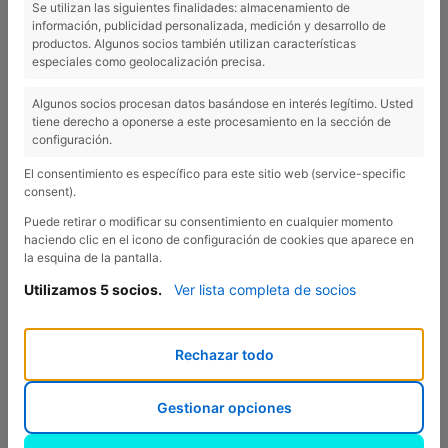
Se utilizan las siguientes finalidades: almacenamiento de
información, publicidad personalizada, medición y desarrollo de
productos. Algunos socios también utilizan características
especiales como geolocalización precisa.
L'AIGUA ÉS VIDA!
Algunos socios procesan datos basándose en interés legítimo. Usted
tiene derecho a oponerse a este procesamiento en la sección de
Les pluges recents han portat
configuración.
novetats interessants a prop
El consentimiento es específico para este sitio web (service-specific
d’Esponellà!
consent).
Tal com us proposem a la nostra
Puede retirar o modificar su consentimiento en cualquier momento
secció de
rutes al voltant del
haciendo clic en el icono de configuración de cookies que aparece en
la esquina de la pantalla.
càmping
, a més de mitja hora a
peu de nosaltres, en direcció als
Utilizamos 5 socios.
Ver lista completa de socios
veïnats de Martís, hi podem
trobar el
Salt d’Espolla, el Rec
Rechazar todo
d’Espolla i l’Estany d’Espolla
. Es
tracta de tres indrets que
s’omplen de manera intermitent;
Gestionar opciones
només s’omplen quan hi ha