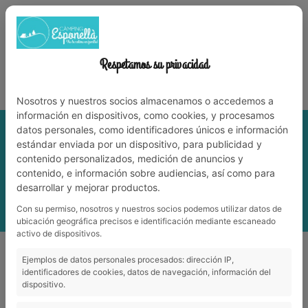
972 59 70 74
info@campingesponella.com
ES
EN
CA
FR
NL
TREBALLA AMB NOSALTRES
Respetamos su privacidad
Viu la natura en família!
Nosotros y nuestros socios almacenamos o accedemos a
información en dispositivos, como cookies, y procesamos
datos personales, como identificadores únicos e información
estándar enviada por un dispositivo, para publicidad y
contenido personalizados, medición de anuncios y
contenido, e información sobre audiencias, así como para
desarrollar y mejorar productos.
Con su permiso, nosotros y nuestros socios podemos utilizar datos de
MENÚ
ubicación geográfica precisos e identificación mediante escaneado
activo de dispositivos.
L'aigua és vida!
Ejemplos de datos personales procesados: dirección IP,
L'aigua és vida!
identificadores de cookies, datos de navegación, información del
dispositivo.